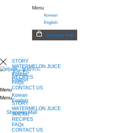
Menu
Korean
English
Shopping Mall
STORY
WATERMELON JUICE
JUICES
Korean
RECIPES
English
FAQs
CONTACT US
Menu
Korean
Menu
English
STORY
WATERMELON JUICE
Shopping Mall
JUICES
RECIPES
FAQs
CONTACT US